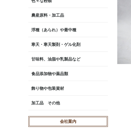
色々な粉類
澱粉
小麦粉
きな粉
ミックス粉
その他の粉類
農産原料・加工品
果実
よもぎ
栗・梅・柚子・金柑など
豆
抹茶
ごま・木の実など
芋・しょうが など
その他の製菓材料
浮種（あられ）や最中種
寒天・寒天製剤・ゲル化剤
甘味料、油脂や乳製品など
砂糖・黒糖・和三盆など
水飴・蜂蜜
卵・乳製品・油脂・チョコ他
酒類
食品添加物や薬品類
色素・着色料・香料
膨張剤や酸味料
保存料・酵素や品質改良剤
乾燥剤・脱酸素剤
除菌や消毒剤・漂白剤
離型油・作業向上剤など
飾り物や包装資材
天然や人工の葉や花
串・尻皮・経木・角切など
ホイル・グラシン・ポリシートなど
パックなど
その他の包装資材
加工品 その他
会社案内