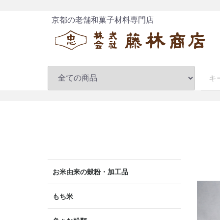
京都の老舗和菓子材料専門店
お米由来の穀粉・加工品
米粉
餅粉
道明寺
寒梅粉・イラ粉・みじん粉
もち米