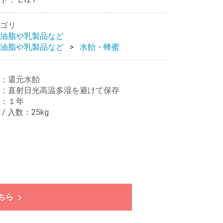
ゴリ
油脂や乳製品など
油脂や乳製品など
水飴・蜂蜜
：還元水飴
：直射日光高温多湿を避けて保存
：１年
/ 入数：25kg
ちら