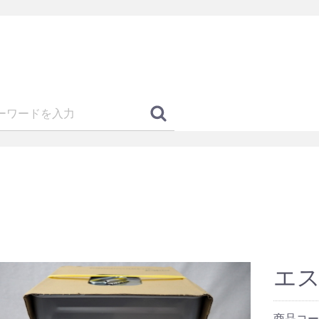
エ
商品コ