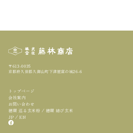
〒613-0035
京都府久世郡久御山町下津屋富の城26-6
トップページ
会社案内
お問い合わせ
/
穂環 巡る玄米粉
穂環 結び玄米
/
JP
EN