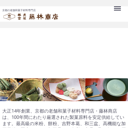
Menu
京都の老舗和菓子材料専門店
大正14年創業、京都の老舗和菓子材料専門店・藤林商店
は、100年間にわたり厳選された製菓原料を安定供給してい
ます。最高級の米粉、餅粉、吉野本葛、和三盆、高機能な加