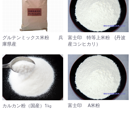
富士印 特等上米粉 (丹波
グルテンミックス米粉 兵
産コシヒカリ）
庫県産
富士印 A米粉
カルカン粉（国産）1㎏