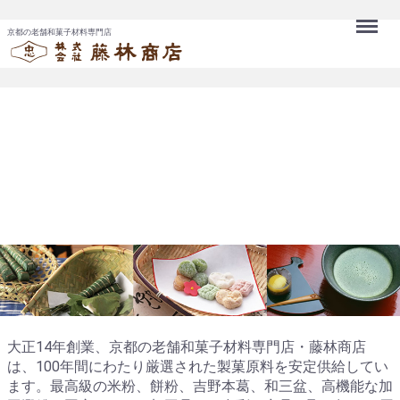
Menu
京都の老舗和菓子材料専門店
大正14年創業、京都の老舗和菓子材料専門店・藤林商店
は、100年間にわたり厳選された製菓原料を安定供給してい
ます。最高級の米粉、餅粉、吉野本葛、和三盆、高機能な加