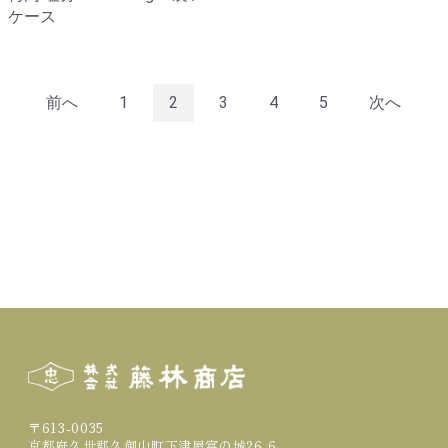
ケース
前へ
1
2
3
4
5
次へ
〒613-0035
京都府久世郡久御山町下津屋富の城26-6